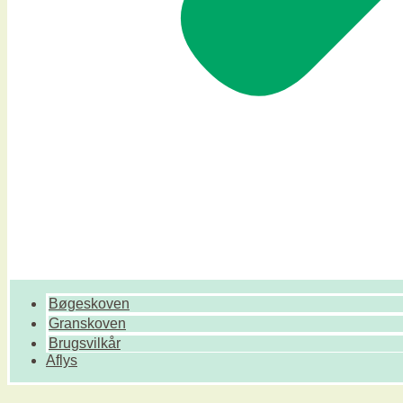
Bøgeskoven
Granskoven
Brugsvilkår
Aflys